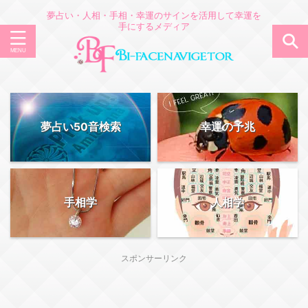
夢占い・人相・手相・幸運のサインを活用して幸運を
手にするメディア
夢占い50音検索
幸運の予兆
手相学
人相学
スポンサーリンク