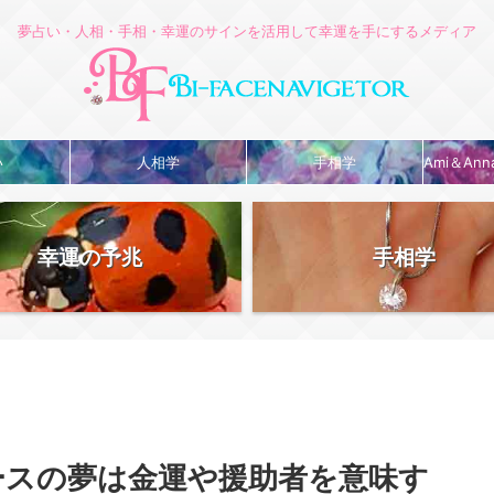
夢占い・人相・手相・幸運のサインを活用して幸運を手にするメディア
い
人相学
手相学
Ami＆An
幸運の予兆
手相学
ースの夢は金運や援助者を意味す