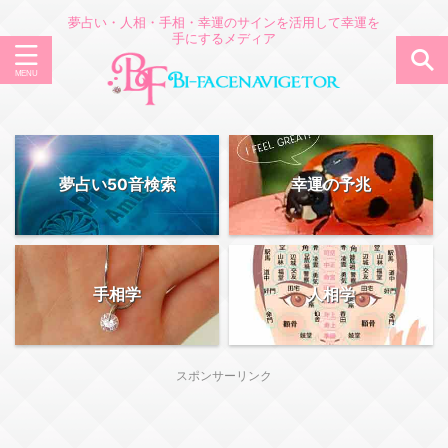
夢占い・人相・手相・幸運のサインを活用して幸運を
手にするメディア
夢占い50音検索
幸運の予兆
手相学
人相学
スポンサーリンク