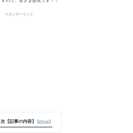
ますので、皆さま必見です！！
スポンサーリンク
目次【記事の内容】
[
show
]