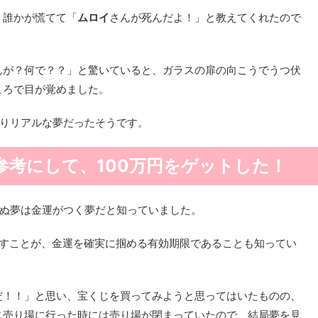
、誰かが慌てて「
ムロイ
さんが死んだよ！」と教えてくれたので
んが？何で？？」と驚いていると、ガラスの扉の向こうでうつ伏
ころで目が覚めました。
なりリアルな夢だったそうです。
参考にして、100万円をゲットした！
死ぬ夢は金運がつく夢だと知っていました。
こすことが、金運を確実に掴める有効期限であることも知ってい
だ！！」と思い、宝くじを買ってみようと思ってはいたものの、
じ売り場に行った時には売り場が閉まっていたので、結局夢を見