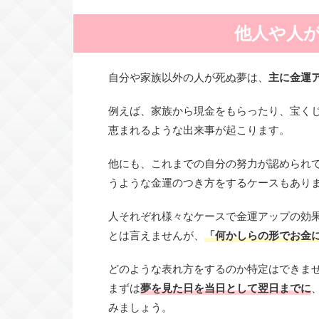
他人や人
自分や家族以外の人が死ぬ夢は、
主に金運
例えば、家族から現金をもらったり、宝く
恵まれるような出来事が起こります。
他にも、これまでの自分の努力が認められ
うような金運のつき方をするケースもあり
人それぞれ様々なケースで金運アップの効
とは言えませんが、
「何かしらの形でお金
どのような表れ方をするのか特定はできま
まずは
夢を見た日を当日として翌日までに
みましょう。