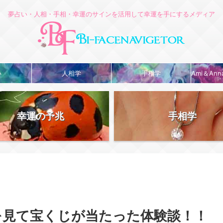
夢占い・人相・手相・幸運のサインを活用して幸運を手にするメディア
い
人相学
手相学
Ami＆An
幸運の予兆
手相学
を見て宝くじが当たった体験談！！