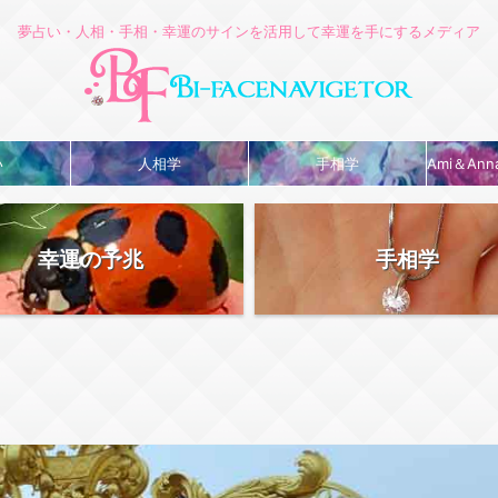
夢占い・人相・手相・幸運のサインを活用して幸運を手にするメディア
い
人相学
手相学
Ami＆An
幸運の予兆
手相学