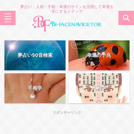
夢占い・人相・手相・幸運のサインを活用して幸運を
手にするメディア
夢占い50音検索
幸運の予兆
手相学
人相学
スポンサーリンク