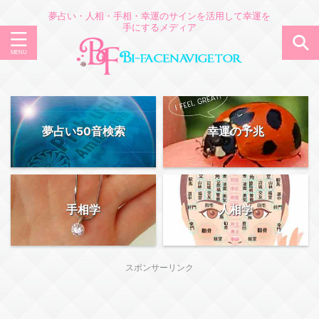
夢占い・人相・手相・幸運のサインを活用して幸運を
手にするメディア
夢占い50音検索
幸運の予兆
手相学
人相学
スポンサーリンク