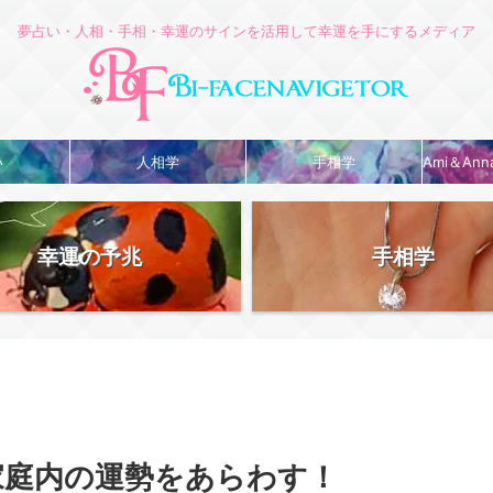
夢占い・人相・手相・幸運のサインを活用して幸運を手にするメディア
い
人相学
手相学
Ami＆An
幸運の予兆
手相学
家庭内の運勢をあらわす！