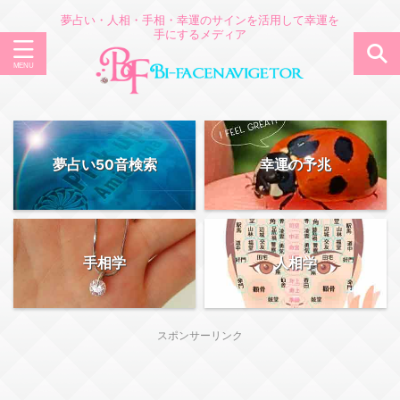
夢占い・人相・手相・幸運のサインを活用して幸運を
手にするメディア
夢占い50音検索
幸運の予兆
手相学
人相学
スポンサーリンク