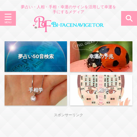
夢占い・人相・手相・幸運のサインを活用して幸運を
手にするメディア
夢占い50音検索
幸運の予兆
手相学
人相学
スポンサーリンク