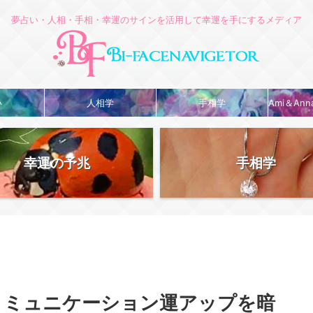
夢占い・人相・手相・幸運のサインを活用して幸運を手にするメディア
い
人相学
手相学
Ami＆An
幸運の予兆
手相学
コミュニケーション運アップを暗