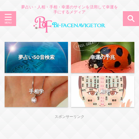
夢占い・人相・手相・幸運のサインを活用して幸運を
手にするメディア
夢占い50音検索
幸運の予兆
手相学
人相学
スポンサーリンク